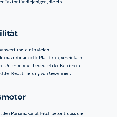
Faktor für diejenigen, die ein
lität
abwertung, ein in vielen
e makrofinanzielle Plattform, vereinfacht
den Unternehmer bedeutet der Betrieb in
und der Repatriierung von Gewinnen.
smotor
: den Panamakanal. Fitch betont, dass die