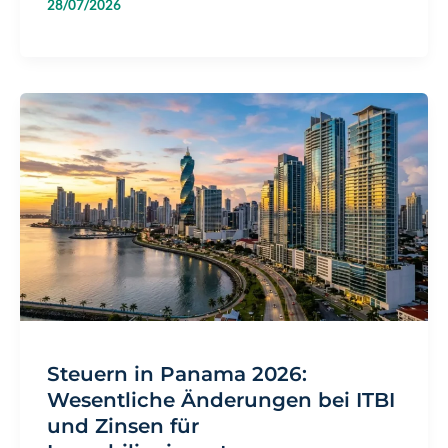
28/07/2026
Panama:
Wesentliche
Änderungen
bei
der
ITBI
und
Wohnraum
für
2026
Steuern in Panama 2026:
Wesentliche Änderungen bei ITBI
und Zinsen für