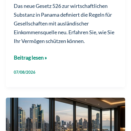
Das neue Gesetz 526 zur wirtschaftlichen
Substanz in Panama definiert die Regeln für
Gesellschaften mit ausländischer
Einkommensquelle neu. Erfahren Sie, wie Sie
Ihr Vermögen schützen können.
Gesetz
Beitrag lesen »
zur
07/08/2026
Wirtschaftlichen
Substanz
in
Panama:
Das
neue
Steuerregelwerk