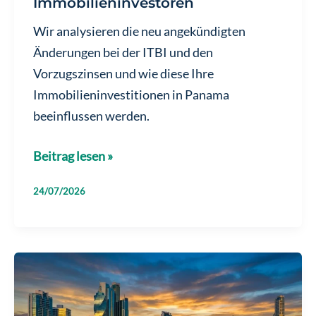
Immobilieninvestoren
Wir analysieren die neu angekündigten
Änderungen bei der ITBI und den
Vorzugszinsen und wie diese Ihre
Immobilieninvestitionen in Panama
beeinflussen werden.
Steuern
Beitrag lesen »
in
24/07/2026
Panama
2026:
Wesentliche
Änderungen
bei
ITBI