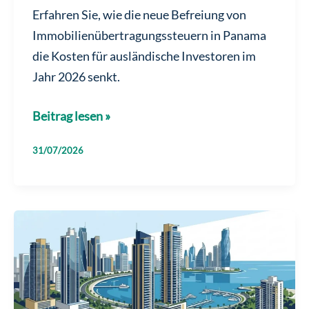
Erfahren Sie, wie die neue Befreiung von
Immobilienübertragungssteuern in Panama
die Kosten für ausländische Investoren im
Jahr 2026 senkt.
Immobilienübertragungssteuern
Beitrag lesen »
in
31/07/2026
Panama
2026:
Neue
ITBI-
Befreiung