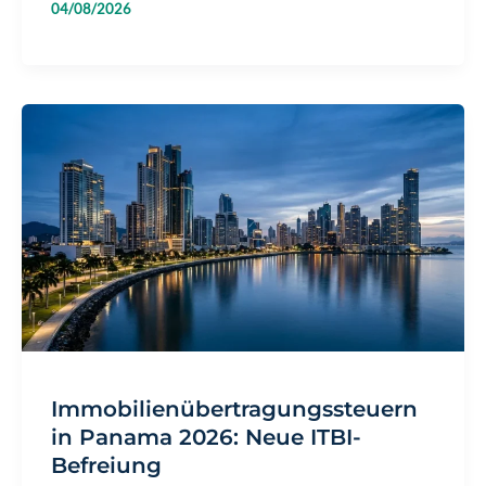
04/08/2026
E-
Tax
in
Panama:
Auswirkungen
für
Investoren
im
Jahr
2026
Immobilienübertragungssteuern
in Panama 2026: Neue ITBI-
Befreiung