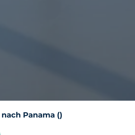
g nach Panama (
)
s