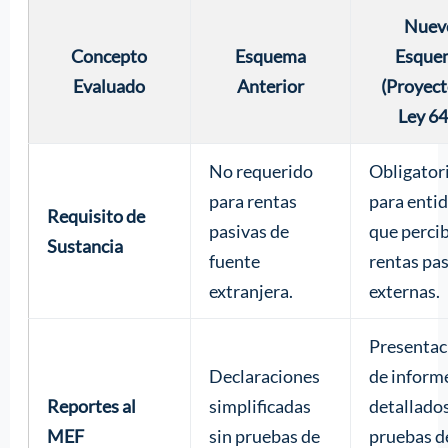
Nuev
Concepto
Esquema
Esque
Evaluado
Anterior
(Proyect
Ley 64
No requerido
Obligator
para rentas
para enti
Requisito de
pasivas de
que perci
Sustancia
fuente
rentas pa
extranjera.
externas.
Presentac
Declaraciones
de inform
Reportes al
simplificadas
detallado
MEF
sin pruebas de
pruebas d