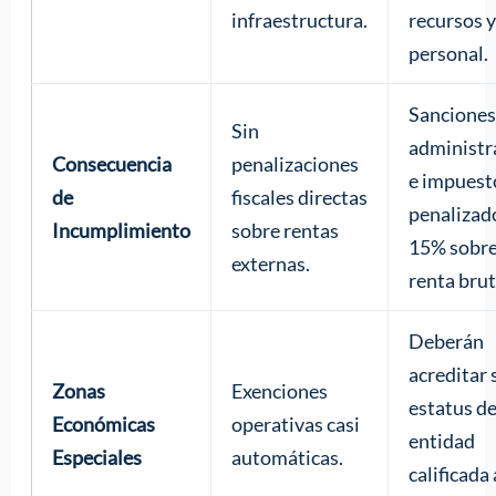
infraestructura.
recursos y
personal.
Sanciones
Sin
administr
Consecuencia
penalizaciones
e impuest
de
fiscales directas
penalizad
Incumplimiento
sobre rentas
15% sobr
externas.
renta brut
Deberán
acreditar 
Zonas
Exenciones
estatus d
Económicas
operativas casi
entidad
Especiales
automáticas.
calificada