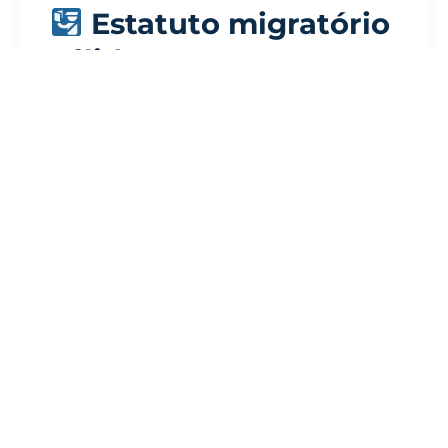
Estatuto migratório
válido
O processo de validação só está disponível
para pessoas que já obtiveram um estatuto
de residente no Panamá (temporário ou
permanente).