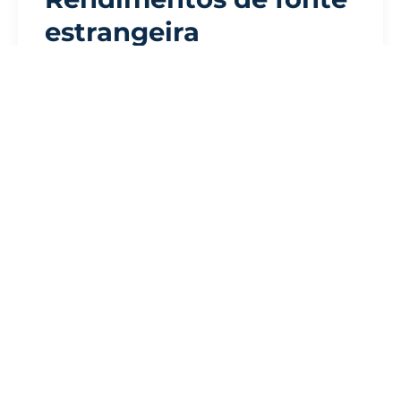
estrangeira
Gerados fora do Panamá. 100% isentos.
Ganhos Cripto/Ações
Consultoria fora do Panamá
E-commerce sem base local