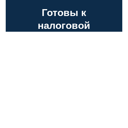
Готовы к
налоговой
оптимизации в
году?
Путь к финансовой свободе начинается с
правильного решения. Позвольте нам
направить вас.
НАЧАТЬ КОНСУЛЬТАЦИЮ