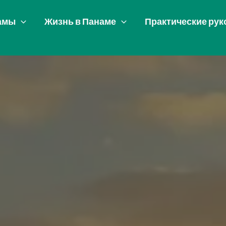
амы
Жизнь в Панаме
Практические рук