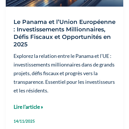
Le Panama et l’Union Européenne
: Investissements Millionnaires,
Défis Fiscaux et Opportunités en
2025
Explorez la relation entre le Panama et l’UE :
investissements millionnaires dans de grands
projets, défis fiscaux et progrès vers la
transparence. Essentiel pour les investisseurs
et les résidents.
Le
Lire l’article »
Panama
14/11/2025
et